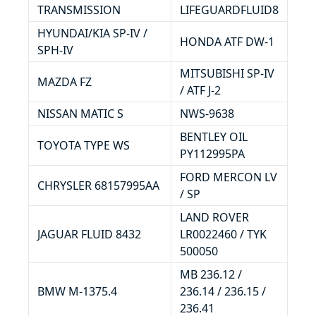
TRANSMISSION
LIFEGUARDFLUID8
HYUNDAI/KIA SP-IV /
HONDA ATF DW-1
SPH-IV
MITSUBISHI SP-IV
MAZDA FZ
/ ATF J-2
NISSAN MATIC S
NWS-9638
BENTLEY OIL
TOYOTA TYPE WS
PY112995PA
FORD MERCON LV
CHRYSLER 68157995AA
/ SP
LAND ROVER
JAGUAR FLUID 8432
LR0022460 / TYK
500050
MB 236.12 /
BMW M-1375.4
236.14 / 236.15 /
236.41