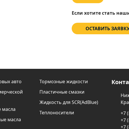
Если хотите стать наш
ОСТАВИТЬ ЗАЯВК
Конт
овых авто
Тормозные жидкости
мерческой
Пластичные смазки
Ниж
Жидкость для SCR(AdBlue)
Кра
 масла
Теплоносители
+7 
ые масла
+7 
+7 