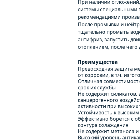
При наличии отложений,
системы специальными 
рекомендациями произво
После промывки и нейт
тщательно промыть водо
антифриз, запустить дви
отоплением, после чего 
Преимущества
Превосходная защита м
от коррозии, в т.ч. изг
Отличная совместимость
срок их службы
Не содержит силикатов,
канцерогенного воздейс
активности при высоких
Устойчивость к высоким
Эффективно борется с о
контура охлаждения
Не содержит метанола и
Высокий уровень антик