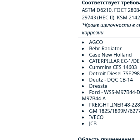
Соответствует требо
ASTM D6210, ГОСТ 28084
29743 (HEC II), KSM 2142
*Кроме щелочности в с
коррозии
AGCO
Behr Radiator
Case New Holland
CATERPILLAR EC-1/D
Cummins CES 14603
Detroit Diesel 7SE298
Deutz - DQC CB-14
Dressta
Ford - WSS-M97B44-D
M97B44-A
FREIGHTLINER 48-22
GM 1825/1899М/627
IVECO
JCB
Область применения