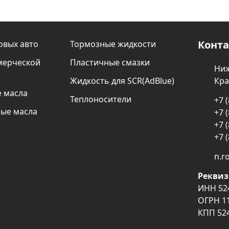
Конт
овых авто
Тормозные жидкости
мерческой
Пластичные смазки
Ниж
Жидкость для SCR(AdBlue)
Кра
 масла
Теплоносители
+7 
ые масла
+7 
+7 
+7 
n.r
Рекви
ИНН 52
ОГРН 1
КПП 52