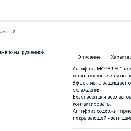
 желтый
яжело нагруженной
Описание
Характе
Антифриз MOZER ELC жел
моноэтиленгликоля высш
Эффективно защищает от
охлаждения.
Безопасен для всех авт
контактировать.
Антифриз содержит прис
покрывающей части двиг