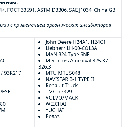
ваниям:
*, ГОСТ 33591, ASTM D3306, SAE J1034, China GB
вязи с применением органических ингибиторов
John Deere H24A1, H24C1
Liebherr LH-00-COL3A
MAN 324 Type SNF
EAC
Mercedes Approval 325.3 /
326.3
 / 93K217
MTU MTL 5048
NAVISTAR B-1 TYPE II
Renault Truck
/ESE-
TMC RP329
VOLVO/MACK
880
WEICHAI
7М
YUCHAI
Белаз