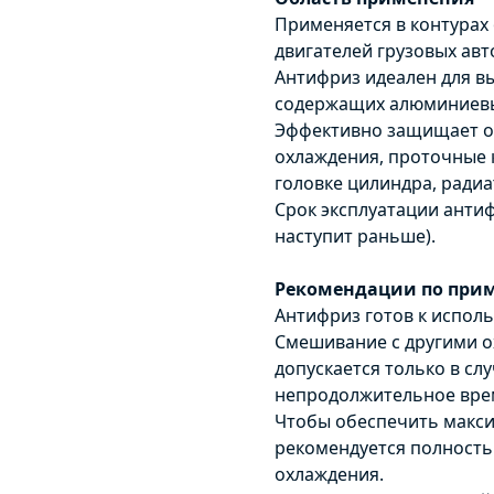
Применяется в контурах
двигателей грузовых ав
Антифриз идеален для в
содержащих алюминиевы
Эффективно защищает от
охлаждения, проточные 
головке цилиндра, радиа
Срок эксплуатации антиф
наступит раньше).
Рекомендации по при
Антифриз готов к исполь
Смешивание с другими 
допускается только в сл
непродолжительное вре
Чтобы обеспечить макс
рекомендуется полность
Оставьте заявку
Оставьте заявку
охлаждения.