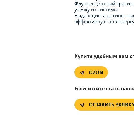
Флуоресцентный красите
утечку из системы
Выдающиеся антипенные
эффективную теплоперед
Купите удобным вам с
OZON
Если хотите стать наш
ОСТАВИТЬ ЗАЯВК