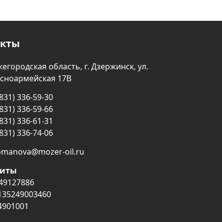
акты
егородская область, г. Дзержинск, ул.
сноармейская 17В
(831) 336-59-30
(831) 336-59-66
(831) 336-61-31
(831) 336-74-06
omanova@mozer-oil.ru
зиты
49127886
135249003460
4901001