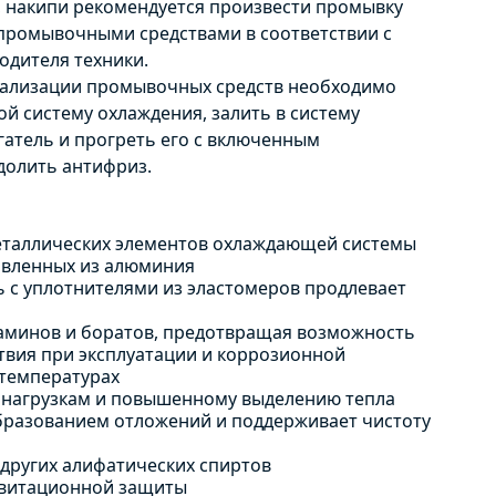
 накипи рекомендуется произвести промывку
промывочными средствами в соответствии с
дителя техники.
рализации промывочных средств необходимо
й систему охлаждения, залить в систему
гатель и прогреть его с включенным
долить антифриз.
еталлических элементов охлаждающей системы
отовленных из алюминия
 с уплотнителями из эластомеров продлевает
 аминов и боратов, предотвращая возможность
твия при эксплуатации и коррозионной
 температурах
 нагрузкам и повышенному выделению тепла
бразованием отложений и поддерживает чистоту
 других алифатических спиртов
авитационной защиты